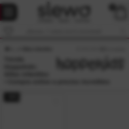
0
Sillas infantiles
4,3
/5 (
3
reseñas)
Tienda
Hoppekids:
Sillas infantiles
• Compra online a precios increíbles
- 44%