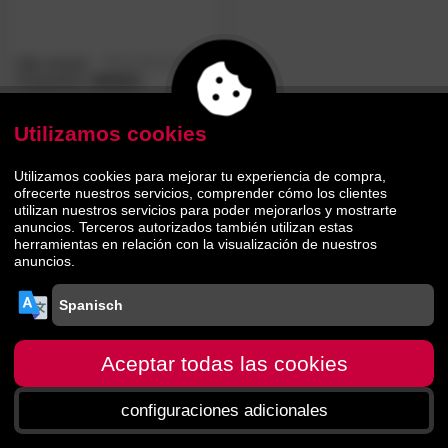
Silla infantil
5.0
/5
Hoppekids
»MADS«
Utilizamos cookies
56.
00
99.
90
Utilizamos cookies para mejorar tu experiencia de compra,
ofrecerte nuestros servicios, comprender cómo los clientes
utilizan nuestros servicios para poder mejorarlos y mostrarte
anuncios. Terceros autorizados también utilizan estas
herramientas en relación con la visualización de nuestros
anuncios.
Aceptar todas las cookies
configuraciones adicionales
Página principal
menú
Buscar
Carro de la
compra