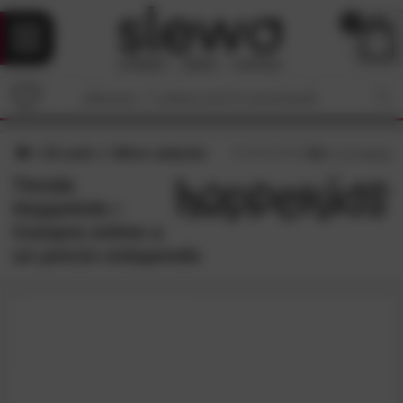
0
El suelo
Niños saltando
4,6
/5 (
15
reseñas)
Tienda
Hoppekids •
Compra online a
un precio estupendo