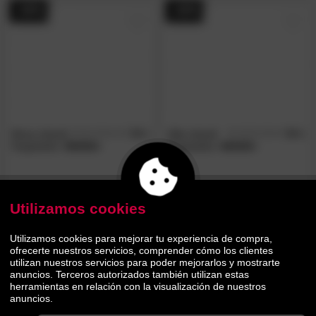
- 44%
- 44%
Mesa infantil
5.0
Silla infantil
5.0
/5
/5
Hoppekids
»MADS«
Hoppekids
»MADS«
56.
00
56.
00
99.
99.
90
90
Utilizamos cookies
- 44%
- 44%
Utilizamos cookies para mejorar tu experiencia de compra,
ofrecerte nuestros servicios, comprender cómo los clientes
utilizan nuestros servicios para poder mejorarlos y mostrarte
anuncios. Terceros autorizados también utilizan estas
herramientas en relación con la visualización de nuestros
anuncios.