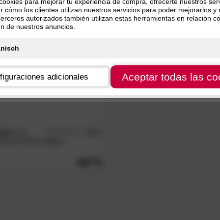
cookies para mejorar tu experiencia de compra, ofrecerte nuestros serv
cómo los clientes utilizan nuestros servicios para poder mejorarlos y
erceros autorizados también utilizan estas herramientas en relación co
ón de nuestros anuncios.
Aceptar todas las co
figuraciones adicionales
ames"
de
4,8
/5
a de la Selva Negra
59.
90