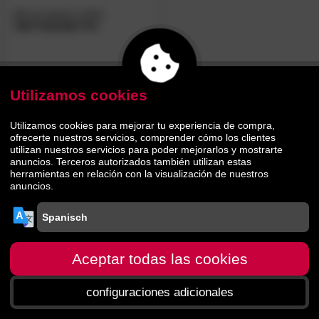
silla de diseño
infiniti
»SETTESUSETTE«
265.
00
329.
00
Utilizamos cookies
Utilizamos cookies para mejorar tu experiencia de compra,
ofrecerte nuestros servicios, comprender cómo los clientes
utilizan nuestros servicios para poder mejorarlos y mostrarte
anuncios. Terceros autorizados también utilizan estas
herramientas en relación con la visualización de nuestros
anuncios.
Aceptar todas las cookies
configuraciones adicionales
Página principal
menú
Buscar
Carro de la
compra