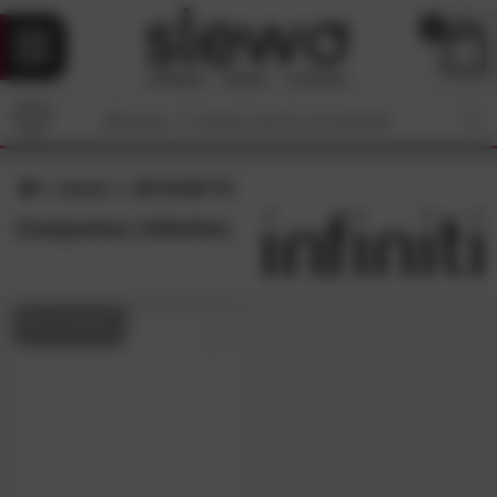
0
infinito
SETSUSETTE
Conjuntos infinitos
EN STOCK