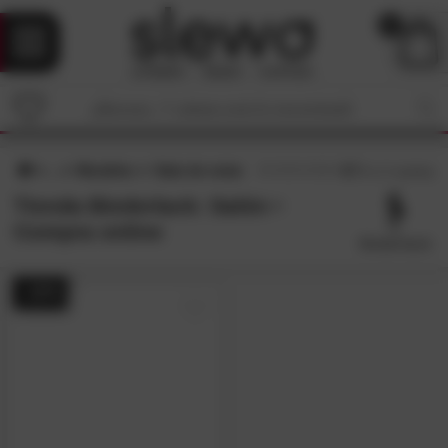
0
Muebles
Sala de estar
4,7
/5 (
17
reseñas)
Tienda Biederlack: Salón •
Compra online
- 22%