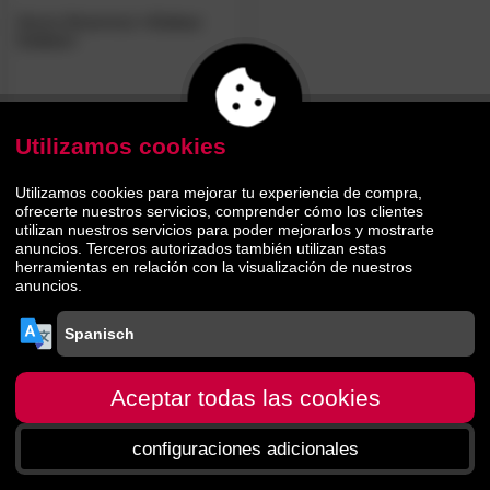
Manta
Biederlack
»Colour
Cotton«
35.
10
44.
90
Utilizamos cookies
Utilizamos cookies para mejorar tu experiencia de compra,
ofrecerte nuestros servicios, comprender cómo los clientes
utilizan nuestros servicios para poder mejorarlos y mostrarte
anuncios. Terceros autorizados también utilizan estas
herramientas en relación con la visualización de nuestros
anuncios.
Aceptar todas las cookies
configuraciones adicionales
Página principal
menú
Buscar
Carro de la
compra